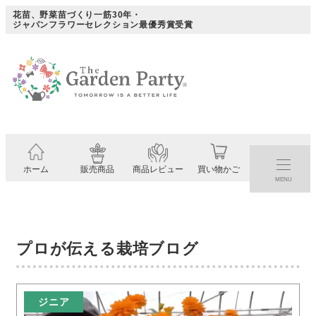
メ
花苗、野菜苗づくり一筋30年・
ジャパンフラワーセレクション最優秀賞受賞
イ
ン
コ
ン
テ
ン
ツ
ホーム
販売商品
商品レビュー
買い物かご
へ
MENU
移
動
プロが伝える栽培ブログ
ジニア