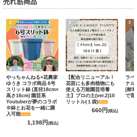
売れ筋商品
やっちゃんねる×花農家
【配合リニューアル！
ラベ
ゆうき コラボ商品 6号
花苗にも多肉植物にも
ナル
スリット鉢 (直径18cm×
使える万能園芸培養
[耐
高さ16cm) 園芸系
土】プロの土(ver.2)10
で育
Youtuberが夢のコラボ
リットル(１袋)
※鉢とお花を一緒に購
660円
(税込)
入可能
1,198円
(税込)