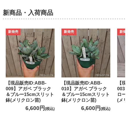
新商品・入荷商品
新発売
新発売
新発
【現品販売ID:ABB-
【現品販売ID:ABB-
【現品
009】アガベ ブラック
010】アガベ ブラック
00
＆ブルー15cmスリット
＆ブルー15cmスリット
ロー
鉢(メリクロン苗)
鉢(メリクロン苗)
(メ
6,600円
6,600円
(税込)
(税込)