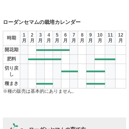
ローダンセマムの栽培カレンダー
1
2
3
4
5
6
7
8
9
10
11
12
時期
月
月
月
月
月
月
月
月
月
月
月
月
開花期
肥料
切り戻
し
種まき
※種の販売は基本的にありません。