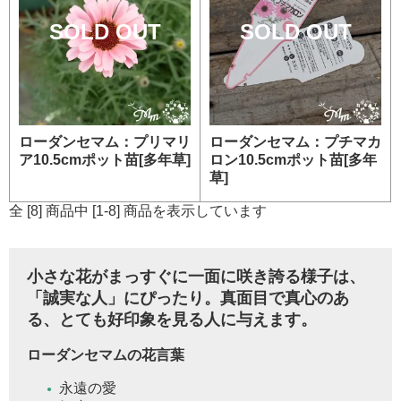
SOLD OUT
SOLD OUT
ローダンセマム：プリマリ
ローダンセマム：プチマカ
ア10.5cmポット苗[多年草]
ロン10.5cmポット苗[多年
草]
全 [8] 商品中 [1-8] 商品を表示しています
小さな花がまっすぐに一面に咲き誇る様子は、
「誠実な人」にぴったり。真面目で真心のあ
る、とても好印象を見る人に与えます。
ローダンセマムの花言葉
永遠の愛