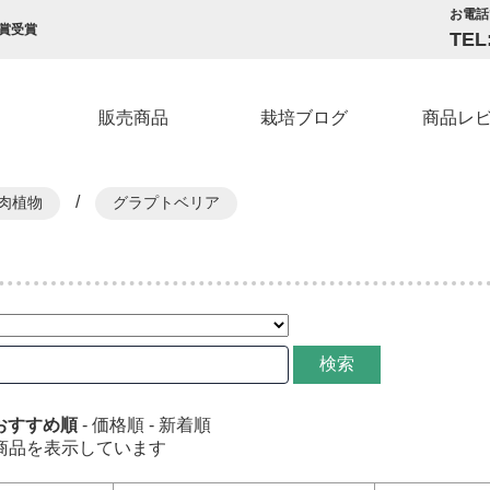
お電話
賞受賞
TEL
販売商品
栽培ブログ
商品レ
/
肉植物
グラプトベリア
検索
おすすめ順
-
価格順
-
新着順
-4] 商品を表示しています