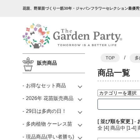
花苗、野菜苗づくり一筋30年・
ジャパンフラワーセレクション最優秀
/
TOP
多
販売商品
商品一覧
お得なセット商品
2026年 花苗販売商品
29日は多肉の日！
[ 並び順を変更 ]
-
多肉植物 ケーレス苗
全 [4] 商品中 [1
現品商品(早い者勝ち)