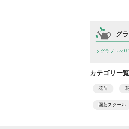
グラ
グラプトべリ
カテゴリ一覧
花苗
園芸スクール