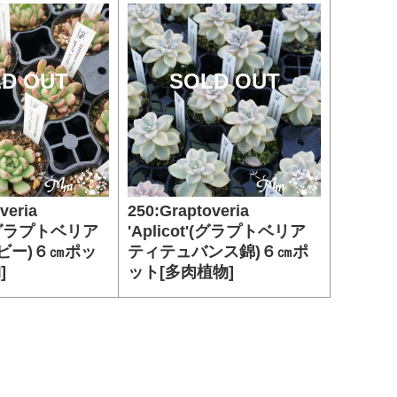
D OUT
SOLD OUT
veria
250:Graptoveria
l'(グラプトベリア
'Aplicot'(グラプトベリア
ビー)６㎝ポッ
ティテュバンス錦)６㎝ポ
]
ット[多肉植物]