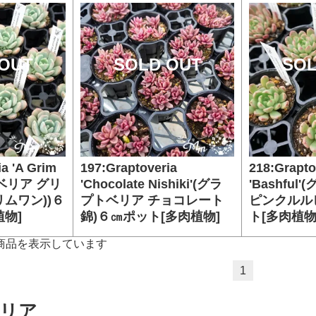
OUT
SOLD OUT
SOL
a 'A Grim
197:Graptoveria
218:Grapto
トベリア グリ
'Chocolate Nishiki'(グラ
'Bashfu
ムワン))６
プトベリア チョコレート
ピンクルル
物]
錦)６㎝ポット[多肉植物]
ト[多肉植物
-4] 商品を表示しています
1
リア