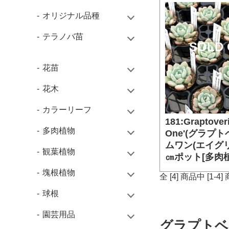
オリジナル品種
テラノバ苗
SOLD 
花苗
花木
カラーリーフ
181:Graptoveri
多肉植物
One'(グラプ
ムワン(エイグリ
観葉植物
㎝ポット[多肉植
塊根植物
全 [4] 商品中 [1
球根
園芸用品
グラプトベ