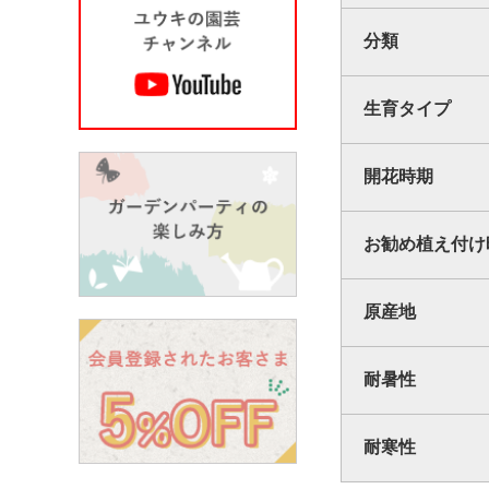
分類
生育タイプ
開花時期
お勧め植え付け
原産地
耐暑性
耐寒性