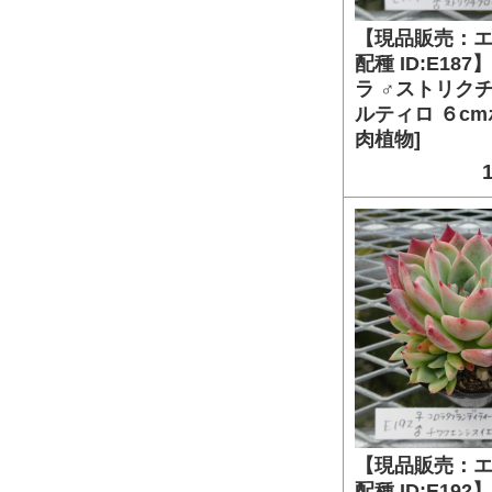
【現品販売：
配種 ID:E18
ラ ♂ストリク
ルティロ ６cm
肉植物]
【現品販売：
配種 ID:E19