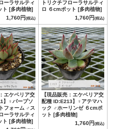
ローラサルティ
トリクチフローラサルティ
ット [多肉植物]
ロ ６cmポット [多肉植物]
1,760円
1,760円
(税込)
(税込)
：エケベリア交
【現品販売：エケベリア交
211】♀パープソ
配種 ID:E213】♀アテマハ
トフォーム ♂ス
ック ♂ホーリンゼ ６cmポ
ローラサルティ
ット [多肉植物]
ット [多肉植物]
1,760円
(税込)