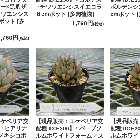
ー×黒爪ザ
♂チワワエンシスイエコラ
ボルデンシス
ワワエンシス
６cmポット [多肉植物]
cmポット 
ポット [多
1,760円
(税込)
1,760円
(税込)
エケベリア交
【現品販売：エケベリア交
【現品販売
3】♀ヒアリナ
配種 ID:E206】♀パープソ
配種 ID:E
メキシコボ
ルムホワイトフォーム ♂ス
ルムホワイ