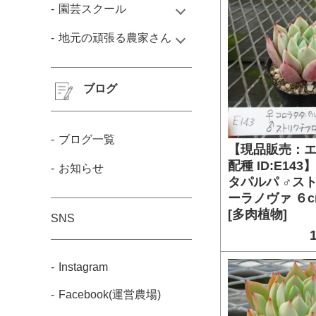
園芸スクール
地元の頑張る農家さん
ブログ
ブログ一覧
【現品販売：
配種 ID:E14
お知らせ
タパルパ ♂ス
ーラノヴァ ６
[多肉植物]
SNS
Instagram
Facebook(運営農場)