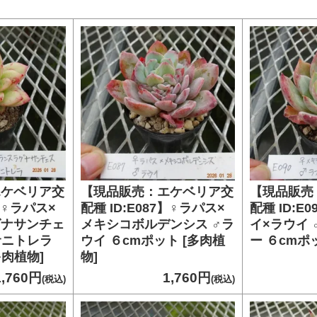
エケベリア交
【現品販売：エケベリア交
【現品販売
6】♀ラパス×
配種 ID:E087】♀ラパス×
配種 ID:E
グナサンチェ
メキシコボルデンシス ♂ラ
イ×ラウイ
サニトレラ
ウイ ６cmポット [多肉植
ー ６cmポ
多肉植物]
物]
1,760円
1,760円
(税込)
(税込)