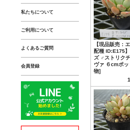
私たちについて
ご利用について
【現品販売：
よくあるご質問
配種 ID:E17
ズ ♂ストリク
ヴァ ６cmポッ
会員登録
物]