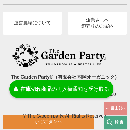
企業さまへ
運営農場について
卸売りのご案内
The Garden Party®（有限会社 村岡オーガニック）
〒689-2214 鳥取県東伯郡北栄町東高尾419-4
受け取る
通知を
再入荷
の
在庫切れ商品
E-Mail.
info@gardenparty87.jp
TEL.
090-8999-9499
［受付時間］平日9:00–17:00
最上部へ
© The Garden party. All Rights Reserved.
かごボタンへ
検索