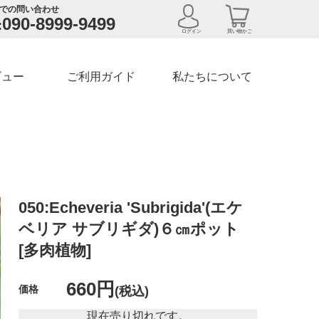
での問い合わせ
090-8999-9499
:
ログイン
買い物かご
ビュー
ご利用ガイド
私たちについて
050:Echeveria 'Subrigida'(エケ
ベリア サブリギダ)６㎝ポット
[多肉植物]
660円
価格
(税込)
現在売り切れです。