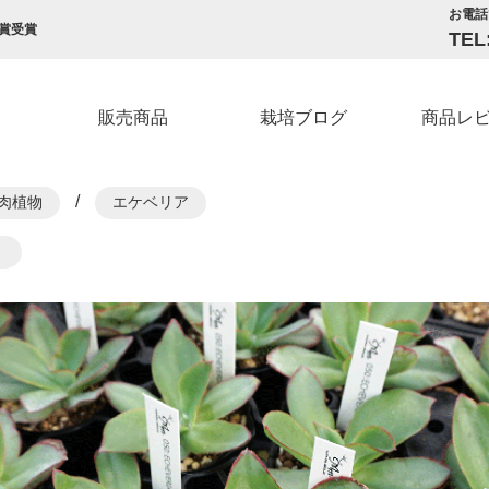
お電話
賞受賞
TEL
販売商品
栽培ブログ
商品レ
/
肉植物
エケベリア
！