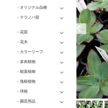
オリジナル品種
テラノバ苗
花苗
花木
カラーリーフ
多肉植物
観葉植物
塊根植物
球根
園芸用品