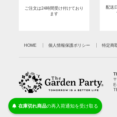
配送
ご注文は24時間受け付けており
ます
HOME
個人情報保護ポリシー
特定商
T
〒
E
T
受け取る
通知を
再入荷
の
在庫切れ商品