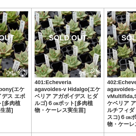
OUT
SOLD OUT
SOL
401:Echeveria
402:Echeve
Ebony(エケ
agavoides-v Hidalgo(エケ
agavoides-
イデス エボ
ベリア アガボイデス ヒダ
vMultifida
ト[多肉植
ルゴ)６㎝ポット[多肉植
ケベリア 
生苗]
物・ケーレス実生苗]
ルチフィダ
スコ)６㎝
物・ケーレ