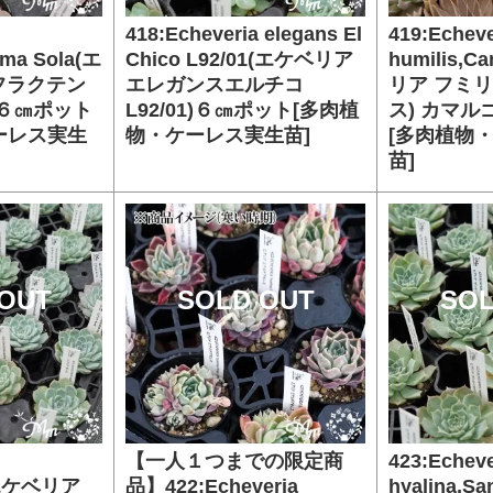
418:Echeveria elegans El
419:Echeve
alma Sola(エ
Chico L92/01(エケベリア
humilis,
フラクテン
エレガンスエルチコ
リア フミ
)６㎝ポット
L92/01)６㎝ポット[多肉植
ス) カマル
ーレス実生
物・ケーレス実生苗]
[多肉植物
苗]
OUT
SOLD OUT
SOL
【一人１つまでの限定商
423:Echeve
o(エケベリア
品】422:Echeveria
hyalina,Sa