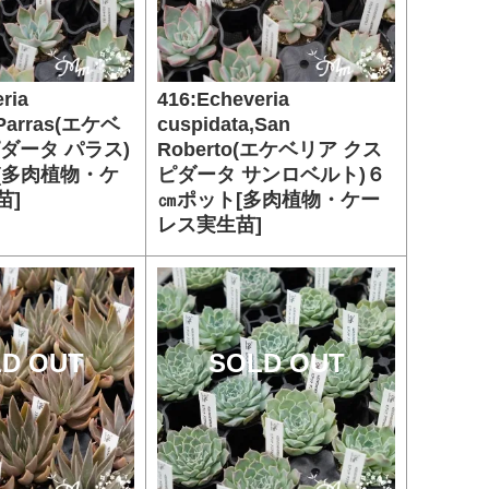
ria
416:Echeveria
,Parras(エケベ
cuspidata,San
ダータ パラス)
Roberto(エケベリア クス
[多肉植物・ケ
ピダータ サンロベルト)６
苗]
㎝ポット[多肉植物・ケー
レス実生苗]
D OUT
SOLD OUT