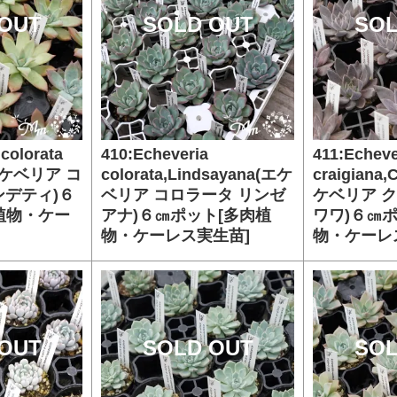
OUT
SOLD OUT
SOL
colorata
410:Echeveria
411:Echeve
i(エケベリア コ
colorata,Lindsayana(エケ
craigiana
ンデティ)６
ベリア コロラータ リンゼ
ケベリア 
植物・ケー
アナ)６㎝ポット[多肉植
ワワ)６㎝
物・ケーレス実生苗]
物・ケーレ
OUT
SOLD OUT
SOL