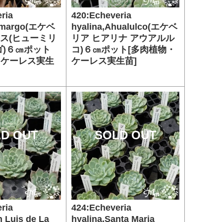
ria
420:Echeveria
Camargo(エケベ
hyalina,Ahualulco(エケベ
リス(ヒューミリ
リア ヒアリナ アウアルル
ゴ)６㎝ポット
コ)６㎝ポット[多肉植物・
・ケーレス実生
ケーレス実生苗]
D OUT
SOLD OUT
ria
424:Echeveria
n Luis de La
hyalina,Santa Maria