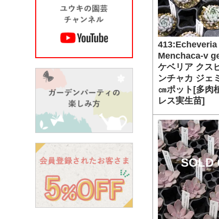
413:Echeveria
Menchaca-v 
ケベリア クス
ンチャカ ジェ
㎝ポット[多肉
レス実生苗]
SOLD 