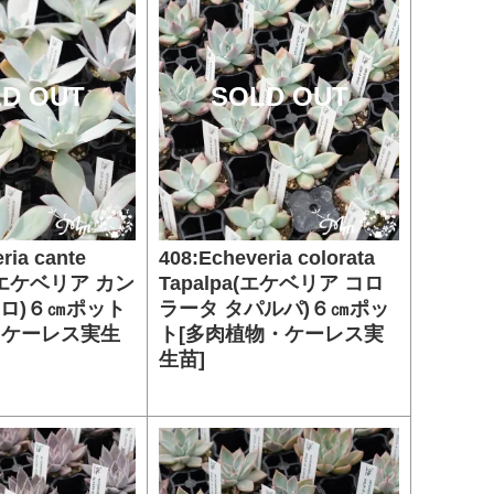
D OUT
SOLD OUT
ria cante
408:Echeveria colorata
lo(エケベリア カン
Tapalpa(エケベリア コロ
ニロ)６㎝ポット
ラータ タパルパ)６㎝ポッ
・ケーレス実生
ト[多肉植物・ケーレス実
生苗]