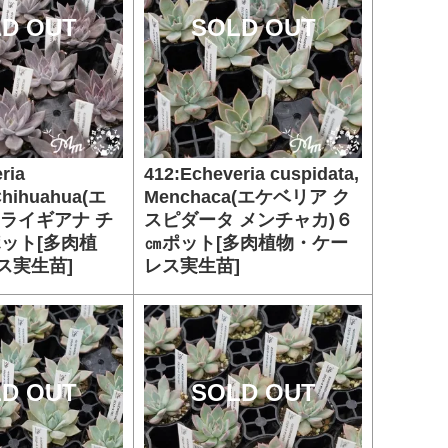
D OUT
SOLD OUT
ria
412:Echeveria cuspidata,
,Chihuahua(エ
Menchaca(エケベリア ク
クライギアナ チ
スピダータ メンチャカ)６
ポット[多肉植
㎝ポット[多肉植物・ケー
ス実生苗]
レス実生苗]
D OUT
SOLD OUT