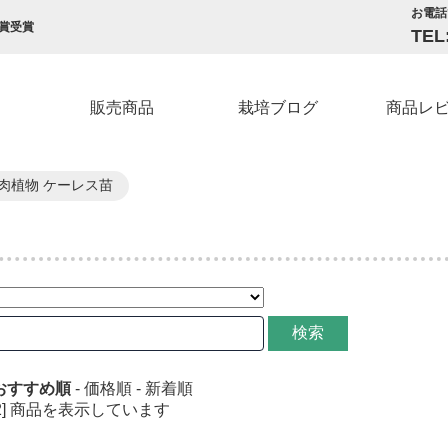
お電話
賞受賞
TEL
販売商品
栽培ブログ
商品レ
肉植物 ケーレス苗
検索
おすすめ順
-
価格順
-
新着順
1-52] 商品を表示しています