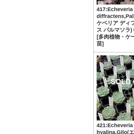
417:Echeveria
diffractens,P
ケベリア ディ
ス パルマソラ
[多肉植物・ケ
苗]
SOLD 
421:Echeveria
hyalina,Gil