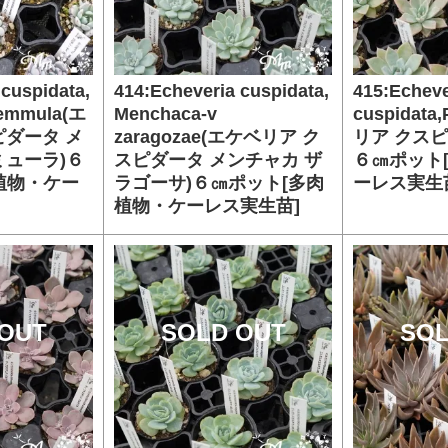
 cuspidata,
414:Echeveria cuspidata,
415:Echeve
gemmula(エ
Menchaca-v
cuspidata
ピダータ メ
zaragozae(エケベリア ク
リア クスピ
ミューラ)６
スピダータ メンチャカ ザ
６㎝ポット
植物・ケー
ラゴーサ)６㎝ポット[多肉
ーレス実生
植物・ケーレス実生苗]
OUT
SOLD OUT
SOL