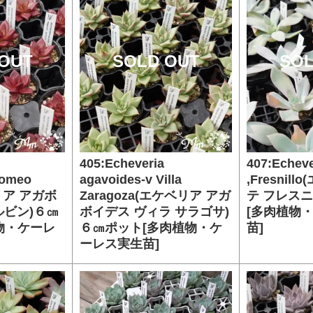
OUT
SOLD OUT
SOL
405:Echeveria
407:Echeve
Romeo
agavoides-v Villa
,Fresnil
リア アガボ
Zaragoza(エケベリア アガ
テ フレス
ルビン)６㎝
ボイデス ヴィラ サラゴサ)
[多肉植物
物・ケーレ
６㎝ポット[多肉植物・ケ
苗]
ーレス実生苗]