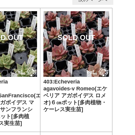
D OUT
SOLD OUT
ria
403:Echeveria
agavoides-v Romeo(エケ
,SanFrancisco(エ
ベリア アガボイデス ロメ
アガボイデス マ
オ)６㎝ポット[多肉植物・
 サンフランシ
ケーレス実生苗]
ポット[多肉植
ス実生苗]