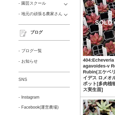
園芸スクール
地元の頑張る農家さん
SOLD 
ブログ
ブログ一覧
404:Echeveria
お知らせ
agavoides-v 
Rubin(エケベ
イデス ロメオ
SNS
ポット[多肉植
ス実生苗]
Instagram
Facebook(運営農場)