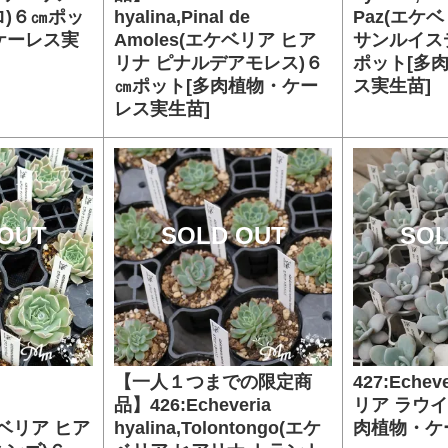
ロ)６㎝ポッ
hyalina,Pinal de
Paz(エケ
ケーレス実
Amoles(エケベリア ヒア
サンルイス
リナ ピナルデアモレス)６
ポット[多
㎝ポット[多肉植物・ケー
ス実生苗]
レス実生苗]
OUT
SOLD OUT
SOL
【一人１つまでの限定商
427:Echev
品】426:Echeveria
リア ラウイ
ケベリア ヒア
hyalina,Tolontongo(エケ
肉植物・ケ