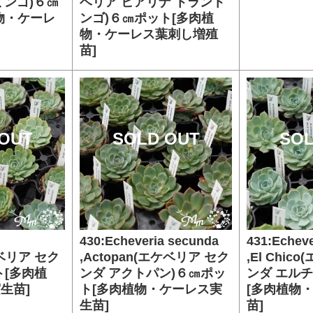
ミンゴ)６㎝
ベリア ヒアリナ トラント
物・ケーレ
ンゴ)６㎝ポット[多肉植
物・ケーレス葉刺し増殖
苗]
OUT
SOLD OUT
SOL
430:Echeveria secunda
431:Echeve
ケベリア セク
,Actopan(エケベリア セク
,El Chi
ト[多肉植
ンダ アクトパン)６㎝ポッ
ンダ エル
生苗]
ト[多肉植物・ケーレス実
[多肉植物
生苗]
苗]