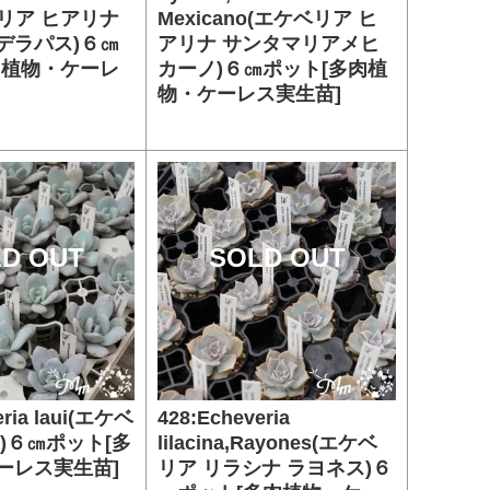
ベリア ヒアリナ
Mexicano(エケベリア ヒ
デラパス)６㎝
アリナ サンタマリアメヒ
肉植物・ケーレ
カーノ)６㎝ポット[多肉植
物・ケーレス実生苗]
D OUT
SOLD OUT
eria laui(エケベ
428:Echeveria
)６㎝ポット[多
lilacina,Rayones(エケベ
ーレス実生苗]
リア リラシナ ラヨネス)６