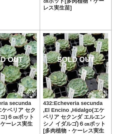
㎝ポット[多肉植物・ケー
レス実生苗]
D OUT
SOLD OUT
ria secunda
432:Echeveria secunda
co(エケベリア セク
,El Encino ,Hidalgo(エケ
チコ)６㎝ポット
ベリア セクンダ エルエン
・ケーレス実生
シノ イダルゴ)６㎝ポット
[多肉植物・ケーレス実生