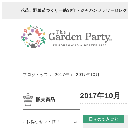
メ
花苗、野菜苗づくり一筋30年・
ジャパンフラワーセレク
イ
ン
コ
ン
テ
ン
ツ
へ
ブログトップ
2017年
2017年10月
移
動
2017年10月
販売商品
日々のできごと
お得なセット商品