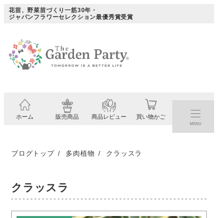
メ
花苗、野菜苗づくり一筋30年・
ジャパンフラワーセレクション最優秀賞受賞
イ
ン
コ
ン
テ
ン
ツ
ホーム
販売商品
商品レビュー
買い物かご
へ
MENU
移
動
ブログトップ
多肉植物
クラッスラ
クラッスラ