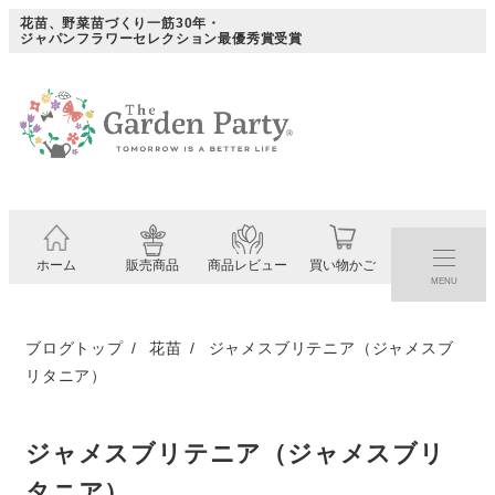
メ
花苗、野菜苗づくり一筋30年・
ジャパンフラワーセレクション最優秀賞受賞
イ
ン
コ
ン
テ
ン
ツ
ホーム
販売商品
商品レビュー
買い物かご
へ
MENU
移
動
ブログトップ
花苗
ジャメスブリテニア（ジャメスブ
リタニア）
ジャメスブリテニア（ジャメスブリ
タニア）