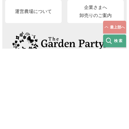
企業さまへ
運営農場について
卸売りのご案内
最上部へ
検索
The Garden Party®（有限会社 村岡オーガニック）
〒689-2214 鳥取県東伯郡北栄町東高尾419-4
E-Mail
info@gardenparty87.jp
TEL.
090-8999-9499
［受付時間］平日9:00–17:00
© The Garden party. All Rights Reserved.