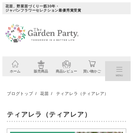
メ
花苗、野菜苗づくり一筋30年・
ジャパンフラワーセレクション最優秀賞受賞
イ
ン
コ
ン
テ
ン
ツ
ホーム
販売商品
商品レビュー
買い物かご
へ
MENU
移
動
ブログトップ
花苗
ティアレラ（ティアレア）
ティアレラ（ティアレア）