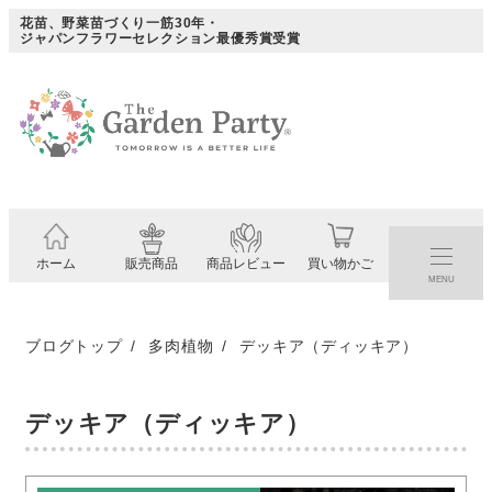
メ
花苗、野菜苗づくり一筋30年・
ジャパンフラワーセレクション最優秀賞受賞
イ
ン
コ
ン
テ
ン
ツ
ホーム
販売商品
商品レビュー
買い物かご
へ
MENU
移
動
ブログトップ
多肉植物
デッキア（ディッキア）
デッキア（ディッキア）