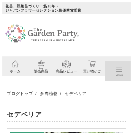
メ
花苗、野菜苗づくり一筋30年・
ジャパンフラワーセレクション最優秀賞受賞
イ
ン
コ
ン
テ
ン
ツ
ホーム
販売商品
商品レビュー
買い物かご
へ
MENU
移
動
ブログトップ
多肉植物
セデベリア
セデベリア