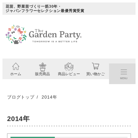
メ
花苗、野菜苗づくり一筋30年・
ジャパンフラワーセレクション最優秀賞受賞
イ
ン
コ
ン
テ
ン
ツ
ホーム
販売商品
商品レビュー
買い物かご
へ
MENU
移
動
ブログトップ
2014年
2014年