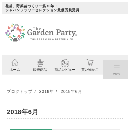
メ
花苗、野菜苗づくり一筋30年・
ジャパンフラワーセレクション最優秀賞受賞
イ
ン
コ
ン
テ
ン
ツ
ホーム
販売商品
商品レビュー
買い物かご
へ
MENU
移
動
ブログトップ
2018年
2018年6月
2018年6月