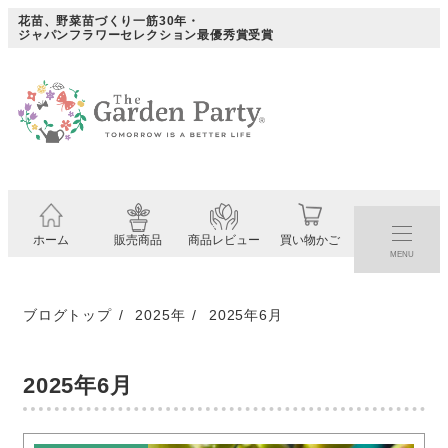
メ
花苗、野菜苗づくり一筋30年・
ジャパンフラワーセレクション最優秀賞受賞
イ
ン
コ
ン
テ
ン
ツ
ホーム
販売商品
商品レビュー
買い物かご
へ
MENU
移
動
ブログトップ
2025年
2025年6月
2025年6月