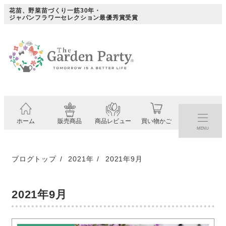
メ
花苗、野菜苗づくり一筋30年・
ジャパンフラワーセレクション最優秀賞受賞
イ
ン
コ
ン
テ
ン
ツ
ホーム
販売商品
商品レビュー
買い物かご
へ
MENU
移
動
ブログトップ
2021年
2021年9月
2021年9月