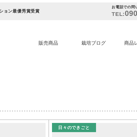
お電話での問
ション最優秀賞受賞
090
TEL:
販売商品
栽培ブログ
商品
日々のできごと