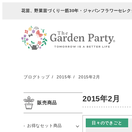
メ
花苗、野菜苗づくり一筋30年・
ジャパンフラワーセレク
イ
ン
コ
ン
テ
ン
ツ
へ
ブログトップ
2015年
2015年2月
移
動
2015年2月
販売商品
日々のできごと
お得なセット商品