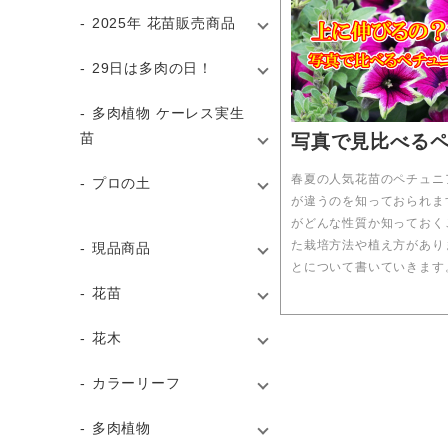
2025年 花苗販売商品
29日は多肉の日！
多肉植物 ケーレス実生
苗
写真で見比べる
春夏の人気花苗のペチュニ
プロの土
が違うのを知っておられま
がどんな性質か知っておく
た栽培方法や植え方があり
現品商品
とについて書いていきます
花苗
花木
カラーリーフ
多肉植物