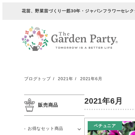
メ
花苗、野菜苗づくり一筋30年・
ジャパンフラワーセレク
イ
ン
コ
ン
テ
ン
ツ
へ
ブログトップ
2021年
2021年6月
移
動
2021年6月
販売商品
ペチュニア
お得なセット商品