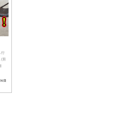
も行
(剪
ま
月6日