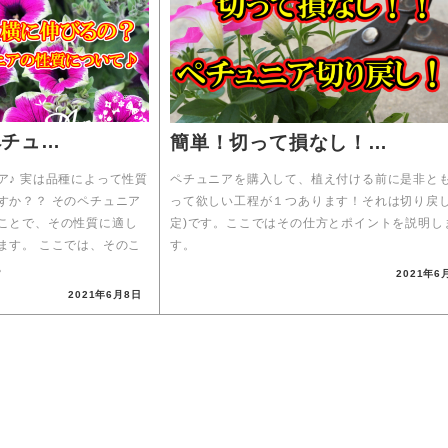
ペチュ…
簡単！切って損なし！…
ア♪ 実は品種によって性質
ペチュニアを購入して、植え付ける前に是非と
すか？？ そのペチュニア
って欲しい工程が１つあります！それは切り戻し
ことで、その性質に適し
定)です。ここではその仕方とポイントを説明し
ます。 ここでは、そのこ
す。
。
2021年6
投稿日
2021年6月8日
投稿日