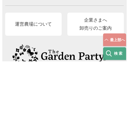
企業さまへ
運営農場について
卸売りのご案内
最上部へ
検索
The Garden Party®（有限会社 村岡オーガニック）
〒689-2214 鳥取県東伯郡北栄町東高尾419-4
E-Mail
info@gardenparty87.jp
TEL.
090-8999-9499
［受付時間］平日9:00–17:00
© The Garden party. All Rights Reserved.