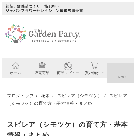
メ
花苗、野菜苗づくり一筋30年・
ジャパンフラワーセレクション最優秀賞受賞
イ
ン
コ
ン
テ
ン
ツ
ホーム
販売商品
商品レビュー
買い物かご
へ
MENU
移
動
ブログトップ
花木
スピレア（シモツケ）
スピレア
（シモツケ）の育て方・基本情報・まとめ
スピレア（シモツケ）の育て方・基本
情報・まとめ