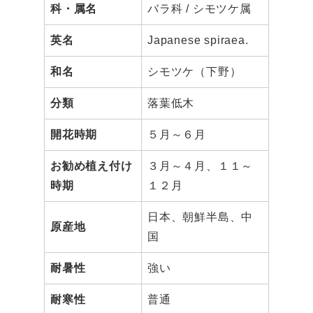
科・属名
バラ科 / シモツケ属
英名
Japanese spiraea.
和名
シモツケ（下野）
分類
落葉低木
開花時期
５月～６月
お勧め植え付け
３月～４月、１１～
時期
１２月
日本、朝鮮半島、中
原産地
国
耐暑性
強い
耐寒性
普通