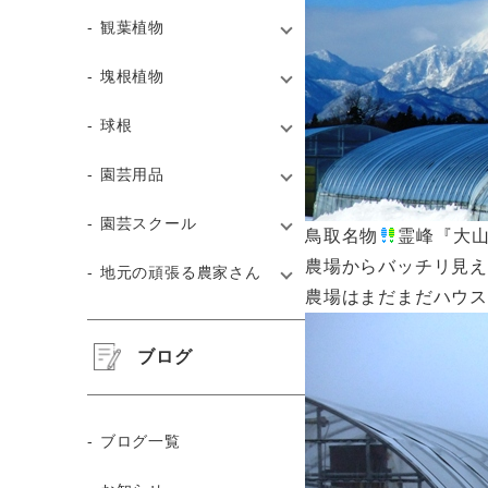
観葉植物
塊根植物
球根
園芸用品
園芸スクール
鳥取名物
霊峰『大
農場からバッチリ見
地元の頑張る農家さん
農場はまだまだハウ
ブログ
ブログ一覧