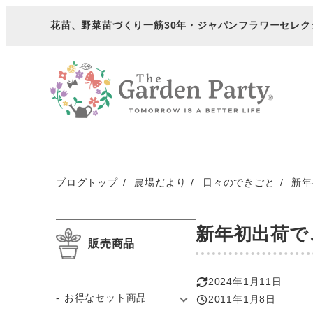
メ
花苗、野菜苗づくり一筋30年・
ジャパンフラワーセレク
イ
ン
コ
ン
テ
ン
ツ
へ
ブログトップ
農場だより
日々のできごと
新年
移
動
新年初出荷で
販売商品
2024年1月11日
更新日
お得なセット商品
2011年1月8日
投稿日