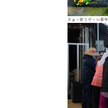
さぁ～拾うぞ～
新