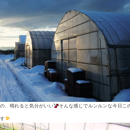
のの、晴れると気分がいい
そんな感じでルンルンな今日こ
です