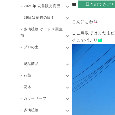
カテゴリー
日々のできご
2025年 花苗販売商品
29日は多肉の日！
こんにちわ
多肉植物 ケーレス実生
ここ鳥取ではまだま
苗
そこでパチリ
プロの土
現品商品
花苗
花木
カラーリーフ
多肉植物