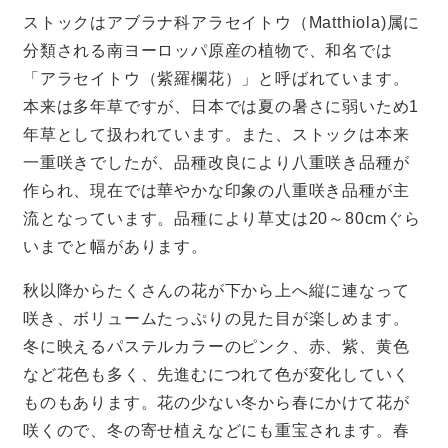
ストックはアブラナ科アラセイトウ（Matthiola)属に
分類される南ヨーロッパ原産の植物で、和名では
「アラセイトウ（紫羅欄花）」と呼ばれています。
本来は多年草ですが、日本では夏の暑さに弱いため1
年草として扱われています。また、ストックは本来
一重咲きでしたが、品種改良により八重咲き品種が
作られ、現在では華やかな印象の八重咲き品種が主
流となっています。品種により草丈は20～80cmぐら
いまでと幅があります。
秋以降からたくさんの花が下から上へ縦に連なって
咲き、ボリュームたっぷりの見た目が楽しめます。
冬に映えるパステルカラーのピンク、赤、紫、黄色
など花色も多く、先進むにつれて色が変化していく
ものもあります。花の少ない冬から春にかけて花が
咲くので、冬の寄せ植えなどにも重宝されます。春