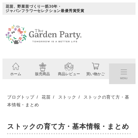
メ
花苗、野菜苗づくり一筋30年・
ジャパンフラワーセレクション最優秀賞受賞
イ
ン
コ
ン
テ
ン
ツ
ホーム
販売商品
商品レビュー
買い物かご
へ
MENU
移
動
ブログトップ
花苗
ストック
ストックの育て方・基
本情報・まとめ
ストックの育て方・基本情報・まとめ