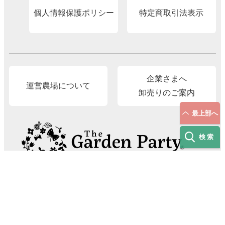
個人情報保護ポリシー
特定商取引法表示
企業さまへ
運営農場について
卸売りのご案内
最上部へ
検索
The Garden Party®（有限会社 村岡オーガニック）
〒689-2214 鳥取県東伯郡北栄町東高尾419-4
E-Mail
info@gardenparty87.jp
TEL.
090-8999-9499
［受付時間］平日9:00–17:00