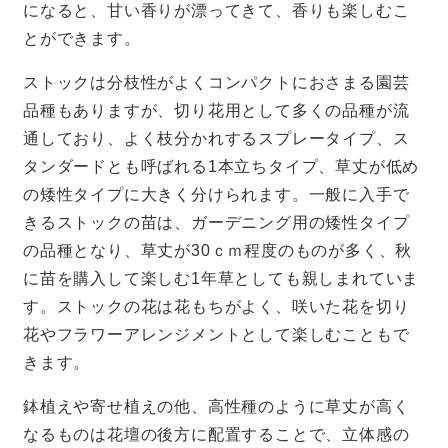
になると、甘い香りが漂ってきて、香りも楽しむこ
とができます。
ストックは分枝性がよくコンパクトにおさまる園芸
品種もありますが、切り花用として多くの品種が流
通しており、よく枝分かれするスプレータイプ、ス
タンダードとも呼ばれる1本立ちタイプ、草丈が低め
の矮性タイプに大きく分けられます。一般に入手で
きるストックの苗は、ガーデニング用の矮性タイプ
の品種となり、草丈が30ｃｍ程度のものが多く、秋
に苗を購入して楽しむ1年草としても親しまれていま
す。ストックの花は花もちがよく、咲いた花を切り
花やフラワーアレンジメントとして楽しむこともで
きます。
鉢植えや寄せ植えの他、高性種のように草丈が高く
なるものは花壇の後方に配置することで、立体感の