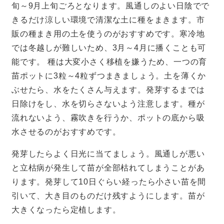
旬～9月上旬ごろとなります。風通しのよい日陰でで
きるだけ涼しい環境で清潔な土に種をまきます。市
販の種まき用の土を使うのがおすすめです。寒冷地
では冬越しが難しいため、3月～4月に播くことも可
能です。 種は大変小さく移植を嫌うため、一つの育
苗ポットに3粒～4粒ずつまきましょう。土を薄くか
ぶせたら、水をたくさん与えます。発芽するまでは
日除けをし、水を切らさないよう注意します。種が
流れないよう、霧吹きを行うか、ポットの底から吸
水させるのがおすすめです。
発芽したらよく日光に当てましょう。風通しが悪い
と立枯病が発生して苗が全部枯れてしまうことがあ
ります。発芽して10日ぐらい経ったら小さい苗を間
引いて、大き目のものだけ残すようにします。苗が
大きくなったら定植します。