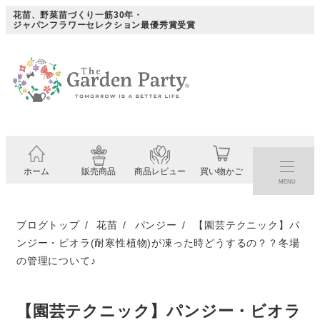
メ
花苗、野菜苗づくり一筋30年・
ジャパンフラワーセレクション最優秀賞受賞
イ
ン
コ
ン
テ
ン
ツ
ホーム
販売商品
商品レビュー
買い物かご
へ
MENU
移
動
ブログトップ
花苗
パンジー
【園芸テクニック】パ
ンジー・ビオラ(耐寒性植物)が凍った時どうするの？？冬場
の管理について♪
【園芸テクニック】パンジー・ビオラ