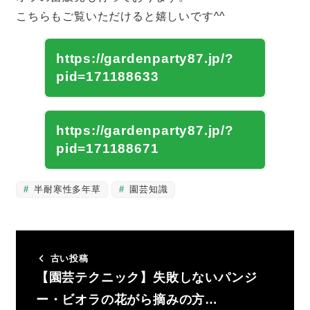
こちらもご覧いただけると嬉しいです^^
https://gardenparty87.jp/?
pid=171188633
https://gardenparty87.jp/?
pid=171188671
半耐寒性多年草
園芸知識
古い投稿
【園芸テクニック】失敗しないパンジ
ー・ビオラの花がら摘みの方…