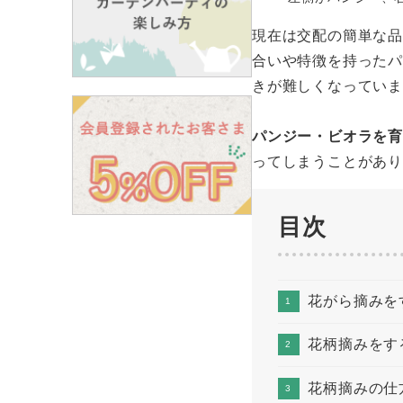
現在は交配の簡単な
合いや特徴を持った
きが難しくなってい
パンジー・ビオラを
ってしまうことがあ
目次
花がら摘みを
花柄摘みをす
花柄摘みの仕