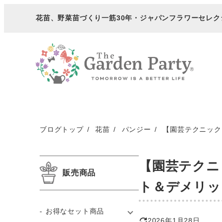
メ
花苗、野菜苗づくり一筋30年・
ジャパンフラワーセレク
イ
ン
コ
ン
テ
ン
ツ
へ
ブログトップ
花苗
パンジー
【園芸テクニック
移
動
【園芸テクニ
販売商品
ト＆デメリッ
お得なセット商品
2026年1月28日