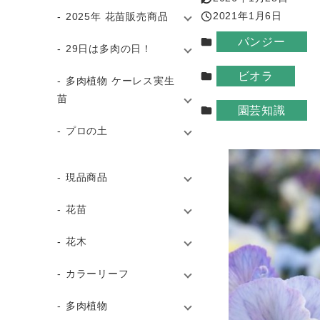
更新日
2021年1月6日
2025年 花苗販売商品
投稿日
カテゴリー
パンジー
29日は多肉の日！
カテゴリー
ビオラ
多肉植物 ケーレス実生
苗
カテゴリー
園芸知識
プロの土
現品商品
花苗
花木
カラーリーフ
多肉植物