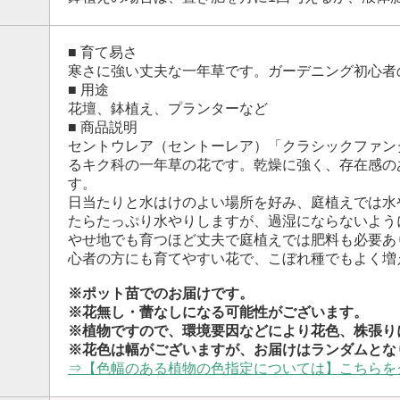
■ 育て易さ
寒さに強い丈夫な一年草です。ガーデニング初心者
■ 用途
花壇、鉢植え、プランターなど
■ 商品説明
セントウレア（セントーレア）「クラシックファン
るキク科の一年草の花です。乾燥に強く、存在感の
す。
日当たりと水はけのよい場所を好み、庭植えでは水
たらたっぷり水やりしますが、過湿にならないよう
やせ地でも育つほど丈夫で庭植えでは肥料も必要あ
心者の方にも育てやすい花で、こぼれ種でもよく増
※ポット苗でのお届けです。
※花無し・蕾なしになる可能性がございます。
※植物ですので、環境要因などにより花色、株張り
※花色は幅がございますが、お届けはランダムとな
⇒【色幅のある植物の色指定については】こちらを