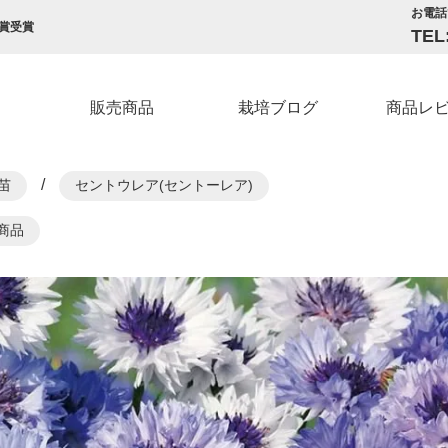
お電話
賞受賞
TEL
販売商品
栽培ブログ
商品レ
/
苗
セントウレア(セントーレア)
売商品