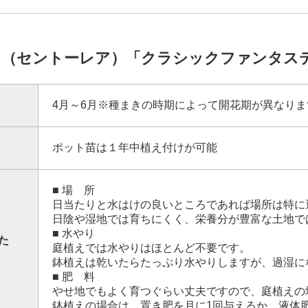
ア（セントーレア）「クラシックファンタス
4月～6月※種まきの時期によって開花期が異なりま
ポット苗は１年中植え付けが可能
■ 場 所
日当たりと水はけの良いところであれば場所は特に
日陰や湿地では育ちにくく、栄養分が豊富な土地で
■ 水やり
た
庭植えでは水やりはほとんど不要です。
鉢植えは乾いたらたっぷり水やりしますが、過湿に
■ 肥 料
やせ地でもよく育つぐらい丈夫ですので、庭植えの
鉢植えの場合は、置き肥を月に1回与えるか、液体肥