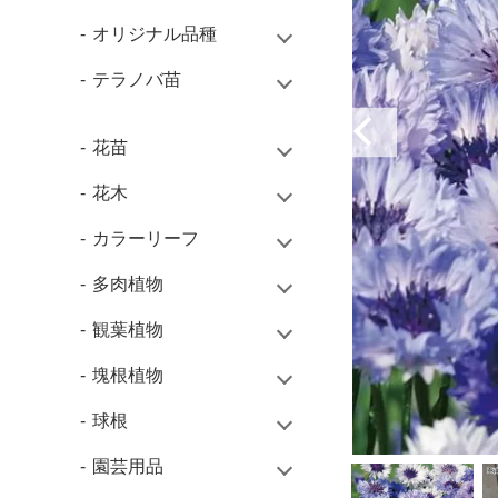
オリジナル品種
テラノバ苗
花苗
花木
カラーリーフ
多肉植物
観葉植物
塊根植物
球根
園芸用品