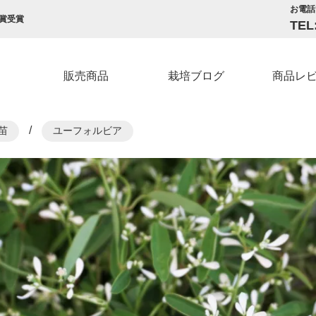
お電話
賞受賞
TEL
販売商品
栽培ブログ
商品レ
/
苗
ユーフォルビア