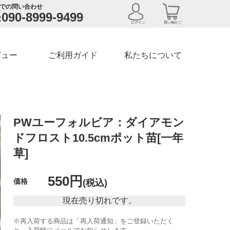
での問い合わせ
090-8999-9499
:
ログイン
買い物かご
ビュー
ご利用ガイド
私たちについて
PWユーフォルビア：ダイアモン
ドフロスト10.5cmポット苗[一年
草]
550円
価格
(税込)
現在売り切れです。
※再入荷する商品は「再入荷通知」をご登録いただく