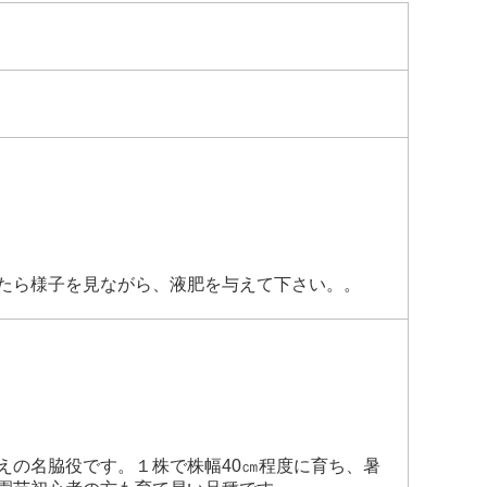
たら様子を見ながら、液肥を与えて下さい。。
えの名脇役です。１株で株幅40㎝程度に育ち、暑