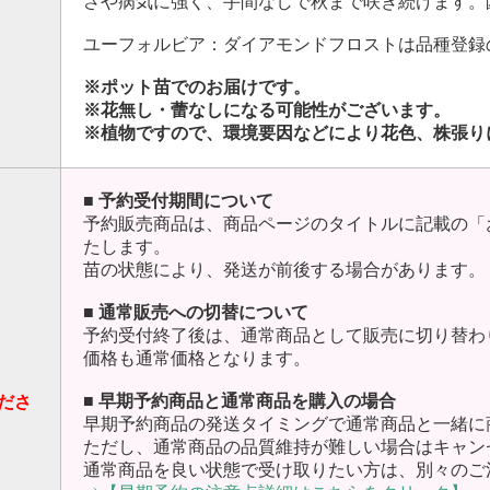
さや病気に強く、手間なしで秋まで咲き続けます。
ユーフォルビア：ダイアモンドフロストは品種登録の
※ポット苗でのお届けです。
※花無し・蕾なしになる可能性がございます。
※植物ですので、環境要因などにより花色、株張り
■ 予約受付期間について
予約販売商品は、商品ページのタイトルに記載の「
たします。
苗の状態により、発送が前後する場合があります。
■ 通常販売への切替について
予約受付終了後は、通常商品として販売に切り替わ
価格も通常価格となります。
■ 早期予約商品と通常商品を購入の場合
ださ
早期予約商品の発送タイミングで通常商品と一緒に
ただし、通常商品の品質維持が難しい場合はキャン
通常商品を良い状態で受け取りたい方は、別々のご