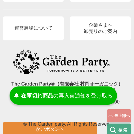
企業さまへ
運営農場について
卸売りのご案内
The Garden Party®（有限会社 村岡オーガニック）
〒689-2214 鳥取県東伯郡北栄町東高尾419-4
受け取る
通知を
再入荷
の
在庫切れ商品
E-Mail.
info@gardenparty87.jp
TEL.
090-8999-9499
［受付時間］平日9:00–17:00
最上部へ
© The Garden party. All Rights Reserved.
かごボタンへ
検索