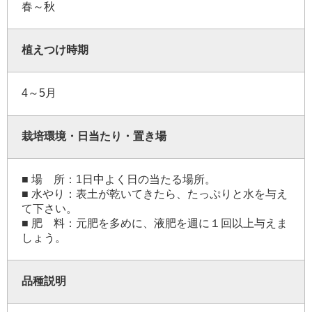
春～秋
植えつけ時期
4～5月
栽培環境・日当たり・置き場
■ 場 所：1日中よく日の当たる場所。
■ 水やり：表土が乾いてきたら、たっぷりと水を与え
て下さい。
■ 肥 料：元肥を多めに、液肥を週に１回以上与えま
しょう。
品種説明